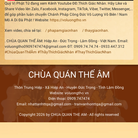
Quý Vị Phật Tử đang xem Kênh Youtube ĐĐ.Thích Giác Nhàn. Hãy Like và
Share Video lên Zalo, Facebook, Instagram, TikTok, Viber, Twitter, Messenger,...
để góp phần luân chuyển Chánh Pháp Công Đức Vô Lượng Vô Biên ! Nam
Mô A Di Đà Phật ! Website:
https://voluongtho.vn
Xem video, chia sẻ tại:
/ phapamgiacnhan
/ thaygiacnhan.
. CHÙA QUAN THẾ ÂM: Hiệp An - Đức Trọng - Lâm Đồng - Việt Nam. Email:
voluongtho0909747474@gmail.com ĐT: 0909.74.74.74 - 0933.447.312
#ChùaQuanThếÂm
#ThầyThíchGiácNhàn
#ThayThichGiacNhan
CHÙA QUÁN THẾ ÂM
Thôn Trung Hiệp - Xã Hiệp An - Huyện Đức Trọng - Tỉnh Lâm Đồng
Website: voluongtho.vn
Điện thoại: 0909.747474
Email: nhattanhttqa@gmail.com - tranvanhonttqa@gmail.com
Copyright 2026 by CHUA QUAN THE AM - All rights reserved