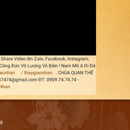
Share Video lên Zalo, Facebook, Instagram,
áp Công Đức Vô Lượng Vô Biên ! Nam Mô A Di Đà
iacnhan
/ thaygiacnhan.
. CHÙA QUAN THẾ
747474@gmail.com ĐT: 0909.74.74.74 -
cNhan
ng