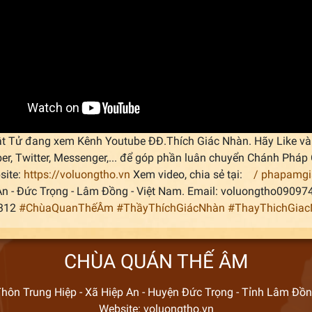
t Tử đang xem Kênh Youtube ĐĐ.Thích Giác Nhàn. Hãy Like và 
ber, Twitter, Messenger,... để góp phần luân chuyển Chánh Ph
site:
https://voluongtho.vn
Xem video, chia sẻ tại:
/ phapamg
An - Đức Trọng - Lâm Đồng - Việt Nam. Email: voluongtho0909
.312
#ChùaQuanThếÂm
#ThầyThíchGiácNhàn
#ThayThichGia
CHÙA QUÁN THẾ ÂM
hôn Trung Hiệp - Xã Hiệp An - Huyện Đức Trọng - Tỉnh Lâm Đồ
Website: voluongtho.vn