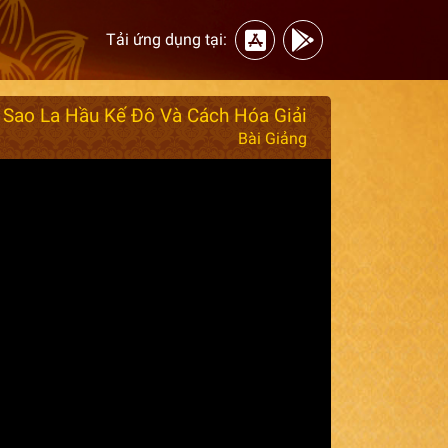
Tải ứng dụng tại:
Sao La Hầu Kế Đô Và Cách Hóa Giải
Bài Giảng