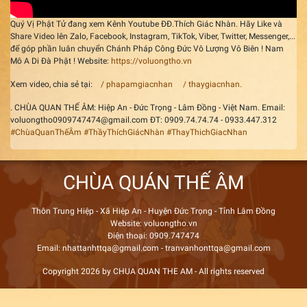
Quý Vị Phật Tử đang xem Kênh Youtube ĐĐ.Thích Giác Nhàn. Hãy Like và
Share Video lên Zalo, Facebook, Instagram, TikTok, Viber, Twitter, Messenger,...
để góp phần luân chuyển Chánh Pháp Công Đức Vô Lượng Vô Biên ! Nam
Mô A Di Đà Phật ! Website:
https://voluongtho.vn
Xem video, chia sẻ tại:
/ phapamgiacnhan
/ thaygiacnhan.
. CHÙA QUAN THẾ ÂM: Hiệp An - Đức Trọng - Lâm Đồng - Việt Nam. Email:
voluongtho0909747474@gmail.com ĐT: 0909.74.74.74 - 0933.447.312
#ChùaQuanThếÂm
#ThầyThíchGiácNhàn
#ThayThichGiacNhan
CHÙA QUÁN THẾ ÂM
Thôn Trung Hiệp - Xã Hiệp An - Huyện Đức Trọng - Tỉnh Lâm Đồng
Website: voluongtho.vn
Điện thoại: 0909.747474
Email: nhattanhttqa@gmail.com - tranvanhonttqa@gmail.com
Copyright 2026 by CHUA QUAN THE AM - All rights reserved