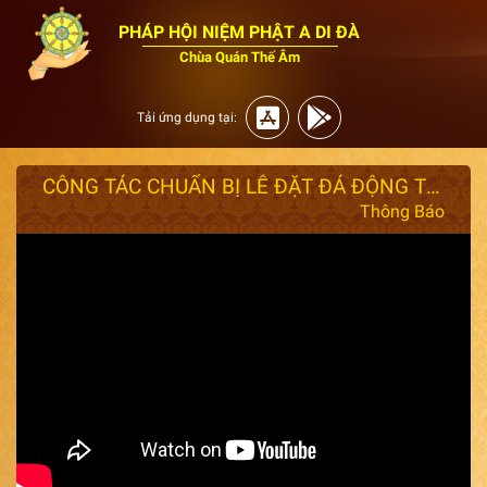
PHÁP HỘI NIỆM PHẬT A DI ĐÀ
Chùa Quán Thế Âm
Tải ứng dụng tại:
CÔNG TÁC CHUẨN BỊ LỄ ĐẶT ĐÁ ĐỘNG THỔ XÂY DỰNG CHÙA QUÁN THẾ ÂM 26/03/2024
Thông Báo