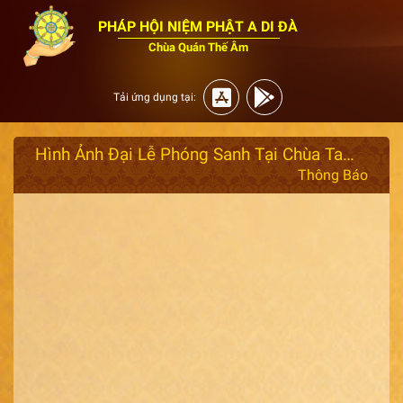
PHÁP HỘI NIỆM PHẬT A DI ĐÀ
Chùa Quán Thế Âm
Tải ứng dụng tại:
Hình Ảnh Đại Lễ Phóng Sanh Tại Chùa Tam Chúc Tỉnh Hà Nam, Thứ 5 Ngày 21/12/2023
Thông Báo