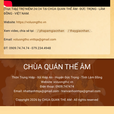
[Trực Tiếp] TRỢ NIỆM 24/24 TẠI CHÙA QUAN THẾ ÂM - ĐỨC TRỌNG - LÂM
ĐỒNG - VIỆT NAM.
Website:
https://voluongtho.vn
Xem video, chia sẻ tại:
/ phapamgiacnhan
/ thaygiacnhan.
.
Email:
voluongtho.vnttqa@gmail.com
ĐT: 0909.74.74.74 - 079.234.4948
CHÙA QUÁN THẾ ÂM
Thôn Trung Hiệp - Xã Hiệp An - Huyện Đức Trọng - Tỉnh Lâm Đồng
Website: voluongtho.vn
Điện thoại: 0909.747474
Email: nhattanhttqa@gmail.com - tranvanhonttqa@gmail.com
Copyright 2026 by CHUA QUAN THE AM - All rights reserved