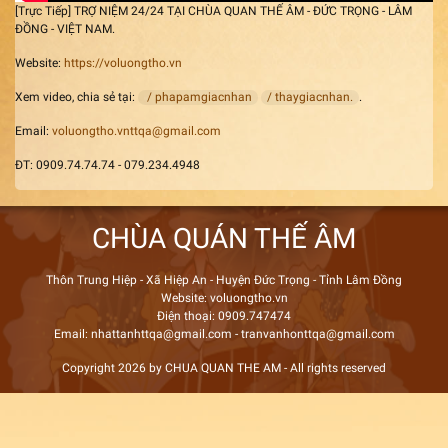
[Trực Tiếp] TRỢ NIỆM 24/24 TẠI CHÙA QUAN THẾ ÂM - ĐỨC TRỌNG - LÂM
ĐỒNG - VIỆT NAM.
Website:
https://voluongtho.vn
Xem video, chia sẻ tại:
/ phapamgiacnhan
/ thaygiacnhan.
.
Email:
voluongtho.vnttqa@gmail.com
ĐT: 0909.74.74.74 - 079.234.4948
CHÙA QUÁN THẾ ÂM
Thôn Trung Hiệp - Xã Hiệp An - Huyện Đức Trọng - Tỉnh Lâm Đồng
Website: voluongtho.vn
Điện thoại: 0909.747474
Email: nhattanhttqa@gmail.com - tranvanhonttqa@gmail.com
Copyright 2026 by CHUA QUAN THE AM - All rights reserved