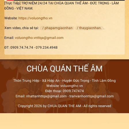
[Trực Tiếp] TRỢ NIỆM 24/24 TẠI CHÙA QUAN THẾ ÂM - ĐỨC TRỌNG - LÂM
ĐỒNG - VIỆT NAM.
Website:
https://voluongtho.vn
Xem video, chia sẻ tại:
/ phapamgiacnhan
/ thaygiacnhan.
.
Email:
voluongtho.vnttqa@gmail.com
ĐT: 0909.74.74.74 - 079.234.4948
CHÙA QUÁN THẾ ÂM
Thôn Trung Hiệp - Xã Hiệp An - Huyện Đức Trọng - Tỉnh Lâm Đồng
Website: voluongtho.vn
Điện thoại: 0909.747474
Email: nhattanhttqa@gmail.com - tranvanhonttqa@gmail.com
Copyright 2026 by CHUA QUAN THE AM - All rights reserved