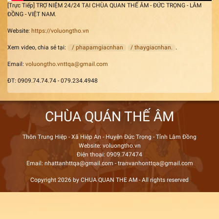
[Trực Tiếp] TRỢ NIỆM 24/24 TẠI CHÙA QUAN THẾ ÂM - ĐỨC TRỌNG - LÂM
ĐỒNG - VIỆT NAM.
Website:
https://voluongtho.vn
Xem video, chia sẻ tại:
/ phapamgiacnhan
/ thaygiacnhan.
.
Email:
voluongtho.vnttqa@gmail.com
ĐT: 0909.74.74.74 - 079.234.4948
CHÙA QUÁN THẾ ÂM
Thôn Trung Hiệp - Xã Hiệp An - Huyện Đức Trọng - Tỉnh Lâm Đồng
Website: voluongtho.vn
Điện thoại: 0909.747474
Email: nhattanhttqa@gmail.com - tranvanhonttqa@gmail.com
Copyright 2026 by CHUA QUAN THE AM - All rights reserved