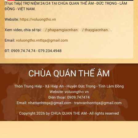
[Trực Tiếp] TRỢ NIỆM 24/24 TẠI CHÙA QUAN THẾ ÂM - ĐỨC TRỌNG - LÂM
ĐỒNG - VIỆT NAM.
Website:
https://voluongtho.vn
Xem video, chia sẻ tại:
/ phapamgiacnhan
/ thaygiacnhan.
.
Email:
voluongtho.vnttqa@gmail.com
ĐT: 0909.74.74.74 - 079.234.4948
CHÙA QUÁN THẾ ÂM
Thôn Trung Hiệp - Xã Hiệp An - Huyện Đức Trọng - Tỉnh Lâm Đồng
Website: voluongtho.vn
Điện thoại: 0909.747474
Email: nhattanhttqa@gmail.com - tranvanhonttqa@gmail.com
Copyright 2026 by CHUA QUAN THE AM - All rights reserved