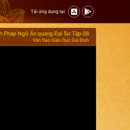
Tải ứng dụng tại:
nh Pháp Ngữ Ấn quang Đại Sư Tập 08
Văn Sao Giáo Dục Gia Đình