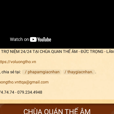
p] TRỢ NIỆM 24/24 TẠI CHÙA QUAN THẾ ÂM - ĐỨC TRỌNG - LÂ
ttps://voluongtho.vn
 chia sẻ tại:
/ phapamgiacnhan
/ thaygiacnhan.
.
uongtho.vnttqa@gmail.com
74.74.74 - 079.234.4948
CHÙA QUÁN THẾ ÂM