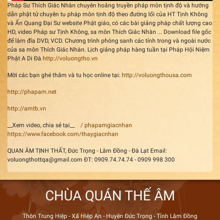
Pháp Sư Thích Giác Nhàn chuyên hoằng truyền pháp môn tịnh độ và hướng
dẫn phật tử chuyên tu pháp môn tịnh độ theo đường lối của HT Tịnh Không
và Ấn Quang Đại Sư website Phật giáo, có các bài giảng pháp chất lượng cao
HD, video Pháp sư Tịnh Không, sa môn Thích Giác Nhàn ... Download file gốc
để làm đĩa DVD, VCD. Chương trình phóng sanh các tỉnh trong và ngoài nước
của sa môn Thích Giác Nhàn. Lịch giảng pháp hàng tuần tại Pháp Hội Niệm
Phật A Di Đà
http://voluongtho.vn
Mời các bạn ghé thăm và tu học online tại:
http://voluongthousa.com
http://phapam.net
http://amtb.vn
__Xem video, chia sẻ tại__
/ phapamgiacnhan
https://www.facebook.com/thaygiacnhan
QUAN ÂM TỊNH THẤT, Đức Trọng - Lâm Đồng - Đà Lạt Email:
voluongthottqa@gmail.com ĐT: 0909.74.74.74 - 0909 998 300
CHÙA QUÁN THẾ ÂM
Thôn Trung Hiệp - Xã Hiệp An - Huyện Đức Trọng - Tỉnh Lâm Đồng