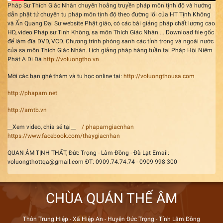
Pháp Sư Thích Giác Nhàn chuyên hoằng truyền pháp môn tịnh độ và hướng
dẫn phật tử chuyên tu pháp môn tịnh độ theo đường lối của HT Tịnh Không
và Ấn Quang Đại Sư website Phật giáo, có các bài giảng pháp chất lượng cao
HD, video Pháp sư Tịnh Không, sa môn Thích Giác Nhàn ... Download file gốc
để làm đĩa DVD, VCD. Chương trình phóng sanh các tỉnh trong và ngoài nước
của sa môn Thích Giác Nhàn. Lịch giảng pháp hàng tuần tại Pháp Hội Niệm
Phật A Di Đà
http://voluongtho.vn
Mời các bạn ghé thăm và tu học online tại:
http://voluongthousa.com
http://phapam.net
http://amtb.vn
__Xem video, chia sẻ tại__
/ phapamgiacnhan
https://www.facebook.com/thaygiacnhan
QUAN ÂM TỊNH THẤT, Đức Trọng - Lâm Đồng - Đà Lạt Email:
voluongthottqa@gmail.com ĐT: 0909.74.74.74 - 0909 998 300
CHÙA QUÁN THẾ ÂM
Thôn Trung Hiệp - Xã Hiệp An - Huyện Đức Trọng - Tỉnh Lâm Đồng