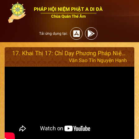
PHÁP HỘI NIỆM PHẬT A DI ĐÀ
Chùa Quán Thế Âm
Tải ứng dụng tại:
17. Khai Thị 17: Chỉ Dạy Phương Pháp Niệm Phật Dùng chự Chết Để Giúp Mình Tinh Tấn - Đại Sư Ấn Quang
Văn Sao Tín Nguyện Hạnh