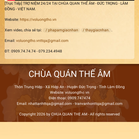
[Trực Tiếp] TRỢ NIỆM 24/24 TẠI CHÙA QUAN THẾ ÂM - ĐỨC TRỌNG - LÂM
ĐỒNG - VIỆT NAM.
Website:
https://voluongtho.vn
Xem video, chia sẻ tại:
/ phapamgiacnhan
/ thaygiacnhan.
.
Email:
voluongtho.vnttqa@gmail.com
ĐT: 0909.74.74.74 - 079.234.4948
CHÙA QUÁN THẾ ÂM
Thôn Trung Hiệp - Xã Hiệp An - Huyện Đức Trọng - Tỉnh Lâm Đồng
Website: voluongtho.vn
Điện thoại: 0909.747474
Email: nhattanhttqa@gmail.com - tranvanhonttqa@gmail.com
Copyright 2026 by CHUA QUAN THE AM - All rights reserved