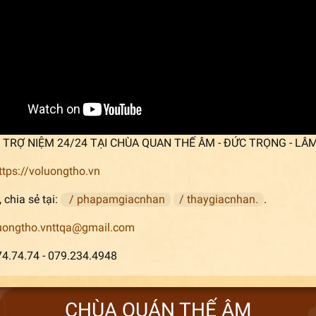
p] TRỢ NIỆM 24/24 TẠI CHÙA QUAN THẾ ÂM - ĐỨC TRỌNG - LÂ
ttps://voluongtho.vn
 chia sẻ tại:
/ phapamgiacnhan
/ thaygiacnhan.
.
uongtho.vnttqa@gmail.com
74.74.74 - 079.234.4948
CHÙA QUÁN THẾ ÂM