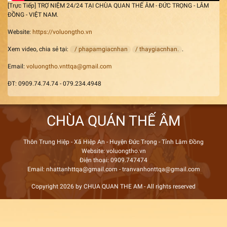
[Trực Tiếp] TRỢ NIỆM 24/24 TẠI CHÙA QUAN THẾ ÂM - ĐỨC TRỌNG - LÂM
ĐỒNG - VIỆT NAM.
Website:
https://voluongtho.vn
Xem video, chia sẻ tại:
/ phapamgiacnhan
/ thaygiacnhan.
.
Email:
voluongtho.vnttqa@gmail.com
ĐT: 0909.74.74.74 - 079.234.4948
CHÙA QUÁN THẾ ÂM
Thôn Trung Hiệp - Xã Hiệp An - Huyện Đức Trọng - Tỉnh Lâm Đồng
Website: voluongtho.vn
Điện thoại: 0909.747474
Email: nhattanhttqa@gmail.com - tranvanhonttqa@gmail.com
Copyright 2026 by CHUA QUAN THE AM - All rights reserved