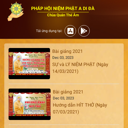
PHÁP HỘI NIỆM PHẬT A DI ĐÀ
Chùa Quán Thế Âm
Tải ứng dụng tại:
Bài giảng 2021
Dec 03, 2023
SỰ và LÝ NIỆM PHẬT (Ngày
14/03/2021)
Bài giảng 2021
Dec 03, 2023
Hướng dẫn HÍT THỞ (Ngày
07/03/2021)