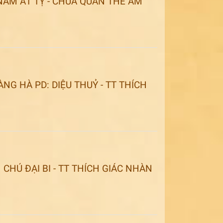
 NĂM ẤT TỴ - CHÙA QUÁN THẾ ÂM
NG HÀ PD: DIỆU THUỶ - TT THÍCH
CHÚ ĐẠI BI - TT THÍCH GIÁC NHÀN