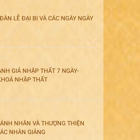
ĐÀN LỄ ĐẠI BI VÀ CÁC NGÀY NGÀY
NH GIẢ NHẬP THẤT 7 NGÀY-
 KHOÁ NHẬP THẤT
HÁNH NHÂN VÀ THƯỢNG THIỆN
GIÁC NHÀN GIẢNG