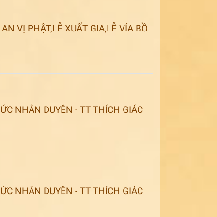
N VỊ PHẬT,LỄ XUẤT GIA,LỄ VÍA BỒ
C NHÂN DUYÊN - TT THÍCH GIÁC
C NHÂN DUYÊN - TT THÍCH GIÁC