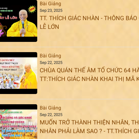
Bài Giảng
Sep 23, 2025
TT. THÍCH GIÁC NHÀN - THÔNG BÁO 
LỄ LỚN
Bài Giảng
Sep 22, 2025
CHÙA QUÁN THẾ ÂM TỔ CHỨC 64 HÀ
TT:THÍCH GIÁC NHÀN KHAI THỊ MÃ
Bài Giảng
Sep 22, 2025
MUỐN TRỞ THÀNH THIỆN NHÂN, T
NHÂN PHẢI LÀM SAO ? - TT.THÍCH 