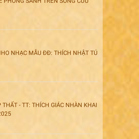
LỄ PHÓNG SANH TRÊN SÔNG CỬU
NHO NHẠC MẪU ĐĐ: THÍCH NHẬT TÚ
THẤT - TT: THÍCH GIÁC NHÀN KHAI
2025