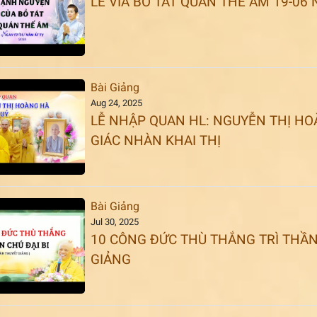
LỄ VÍA BỒ TÁT QUÁN THẾ ÂM 19-06
Bài Giảng
Aug 24, 2025
LỄ NHẬP QUAN HL: NGUYỄN THỊ HOÀ
GIÁC NHÀN KHAI THỊ
Bài Giảng
Jul 30, 2025
10 CÔNG ĐỨC THÙ THẮNG TRÌ THẦN 
GIẢNG