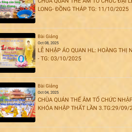
CHÙA QUÁN THẾ ÂM TỔ CHỨC ĐẠI 
LONG- ĐỒNG THÁP TG: 11/10/2025
Bài Giảng
Oct 08, 2025
LỄ NHẬP ÁO QUAN HL: HOÀNG THỊ 
- TG: 03/10/2025
Bài Giảng
Oct 04, 2025
CHÙA QUÁN THẾ ÂM TỔ CHỨC NHẬP 
KHÓA NHẬP THẤT LẦN 3.TG:29/09/